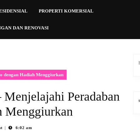
ESIDENSIAL
PROPERTI KOMERSIAL
GAN DAN RENOVASI
no dengan Hadiah Menggiurkan
 Menjelajahi Peradaban
h Menggiurkan
t
6:02 am
|