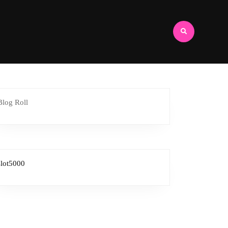
Blog Roll
slot5000