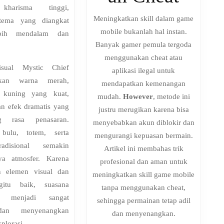
kharisma tinggi,
Meningkatkan skill dalam game
tema yang diangkat
mobile bukanlah hal instan.
ebih mendalam dan
Banyak gamer pemula tergoda
menggunakan cheat atau
isual Mystic Chief
aplikasi ilegal untuk
kan warna merah,
mendapatkan kemenangan
 kuning yang kuat,
mudah.
However
, metode ini
n efek dramatis yang
justru merugikan karena bisa
g rasa penasaran.
menyebabkan akun diblokir dan
bulu, totem, serta
mengurangi kepuasan bermain.
adisional semakin
Artikel ini membahas trik
a atmosfer. Karena
profesional dan aman untuk
an elemen visual dan
meningkatkan skill game mobile
gitu baik, suasana
tanpa menggunakan cheat,
n menjadi sangat
sehingga permainan tetap adil
dan menyenangkan
dan menyenangkan.
plorasi.