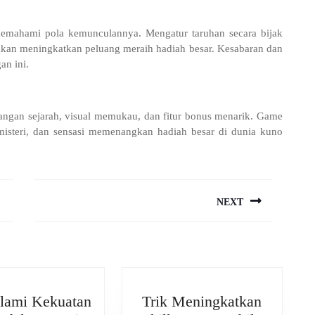
emahami pola kemunculannya. Mengatur taruhan secara bijak
 akan meningkatkan peluang meraih hadiah besar. Kesabaran dan
an ini.
ngan sejarah, visual memukau, dan fitur bonus menarik. Game
misteri, dan sensasi memenangkan hadiah besar di dunia kuno
NEXT
Next
post:
lami Kekuatan
Trik Meningkatkan