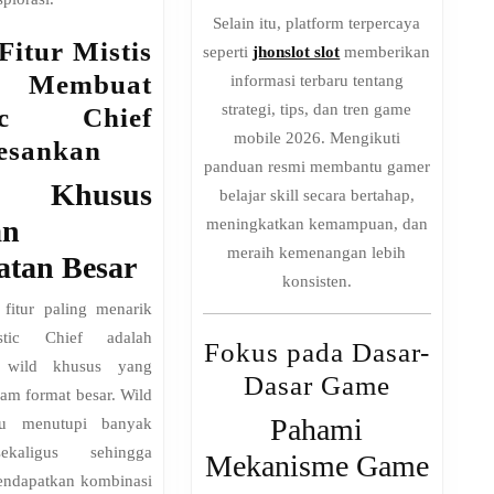
Selain itu, platform terpercaya
Fitur Mistis
seperti
jhonslot slot
memberikan
 Membuat
informasi terbaru tentang
strategi, tips, dan tren game
ic Chief
mobile 2026. Mengikuti
esankan
panduan resmi membantu gamer
d Khusus
belajar skill secara bertahap,
an
meningkatkan kemampuan, dan
meraih kemenangan lebih
tan Besar
konsisten.
 fitur paling menarik
tic Chief adalah
Fokus pada Dasar-
n wild khusus yang
Dasar Game
am format besar. Wild
Pahami
u menutupi banyak
ekaligus sehingga
Mekanisme Game
endapatkan kombinasi