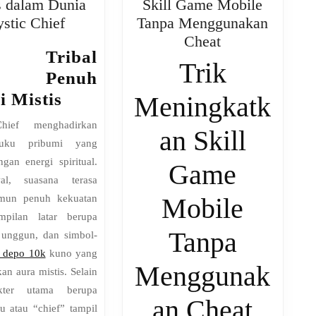
s dalam Dunia
Skill Game Mobile
Menyelami
stic Chief
Tanpa Menggunakan
Kekuatan
Trik
Cheat
a Tribal
Mistis
Meningkatkan
Trik
g Penuh
dalam
Skill
Dunia
Game
i Mistis
Meningkatk
Mystic
Mobile
hief menghadirkan
Chief
Tanpa
an Skill
uku pribumi yang
Menggunakan
ngan energi spiritual.
Game
Cheat
al, suasana terasa
mun penuh kekuatan
Mobile
mpilan latar berupa
Tanpa
 unggun, dan simbol-
t depo 10k
kuno yang
Menggunak
n aura mistis. Selain
akter utama berupa
an Cheat
u atau “chief” tampil