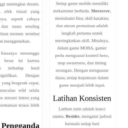
Setiap game mobile memiliki
nggi meningkat drastis.
mekanisme berbeda.
Moreover
,
u, efek visual yang
memahami fitur, skill karakter,
inya, seperti cahaya
dan aturan permainan adalah
dan suara seruling
langkah pertama untuk
buat momen tersebut
meningkatkan skill. Misalnya,
gat menggetarkan.
dalam game MOBA, gamer
 biasanya menunggu
perlu menguasai kontrol hero,
d besar ini karena
map awareness, dan timing
a terhadap hasil
serangan. Dengan menguasai
ignifikan. Dengan
dasar, setiap keputusan dalam
yang bergerak cepat,
game menjadi lebih tepat.
munculan wild selalu
Latihan Konsisten
n sensasi intens yang
rmainan terasa lebih
Latihan rutin adalah kunci
utama.
Besides
, mengatur jadwal
 Pengganda
bermain setiap hari